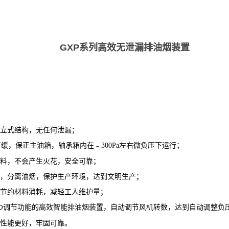
GXP系列高效无泄漏排油烟装置
，立式结构，无任何泄漏
；
平缓，保正主油箱，轴承箱内在
﹣300Pa
左右微负压下运行
；
材料，不会产生火花，安全可靠
；
置，分离油烟，保护生产环境，达到文明生产；
，节约材料消耗，
减
轻工人维护量；
调节功能的高效智能排油烟装置
，
自动调节风机转数，达到自动调整负
D
衡性能更好，牢固可靠。