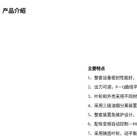
产品介绍
主要特点
1
、整套设备
密
封性能好
2
、出力可调，
－
曲线
P
Q
3
、叶轮和外売采用不同
4
、采用三级油烟分离装
5
、整套装置免维护设计
6
、配有变频自动控制－
PI
7
、采用铸造叶轮，动平